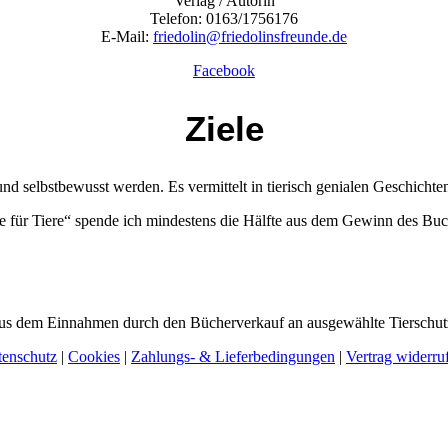
Verlag / Autorin
Telefon: 0163/1756176
E-Mail:
friedolin@friedolinsfreunde.de
Facebook
Ziele
d selbstbewusst werden. Es vermittelt in tierisch genialen Geschichte
e für Tiere“ spende ich mindestens die Hälfte aus dem Gewinn des Buch
aus dem Einnahmen durch den Bücherverkauf an ausgewählte Tierschutz
tenschutz
|
Cookies
|
Zahlungs- & Lieferbedingungen
|
Vertrag widerru